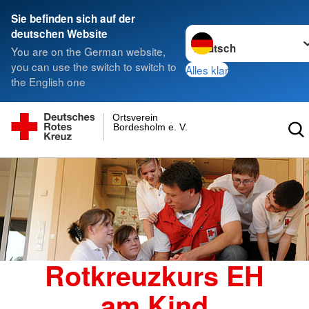
Sie befinden sich auf der
Sprache wechseln zu
deutschen Website
You are on the German website,
you can use the switch to switch to
Alles klar
the English one
Ortsverein
Bordesholm e. V.
Rotkreuzkurs EH
am Kind