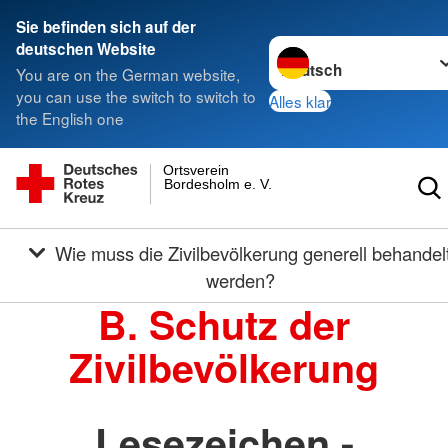
Sie befinden sich auf der
Sprache wechseln zu
deutschen Website
You are on the German website,
you can use the switch to switch to
Alles klar
the English one
Ortsverein
Bordesholm e. V.
Wie muss die Zivilbevölkerung generell behandelt
werden?
B. Schutz der
Zivilbevölkerung
Lesezeichen -