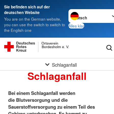
Sie befinden sich auf der
Sprache wechseln zu
deutschen Website
You are on the German website,
you can use the switch to switch to
Alles klar
the English one
Ortsverein
Bordesholm e. V.
Schlaganfall
Schlaganfall
Bei einem Schlaganfall werden
die Blutversorgung und die
Sauerstoffversorgung zu einem Teil des
Gehirns unterbrochen. Es kommt zu