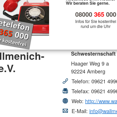
Wir beraten Sie gerne.
08000
365
000
Infos für Sie kostenfrei
rund um die Uhr
llmenich-
Schwesternschaft
Haager Weg 9 a
.V.
92224
Amberg
Telefon:
09621 499
Telefax:
09621 499
Web:
http://www.w
E-Mail:
info@wallm