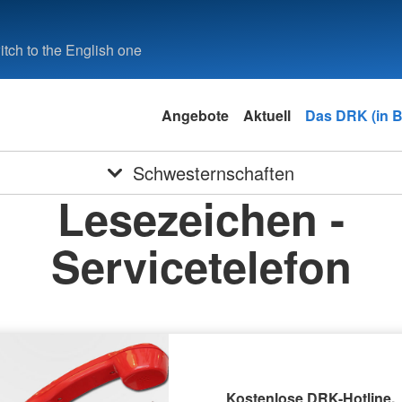
tch to the English one
Angebote
Aktuell
Das DRK (in 
Schwesternschaften
Lesezeichen -
Servicetelefon
Kostenlose DRK-Hotline.