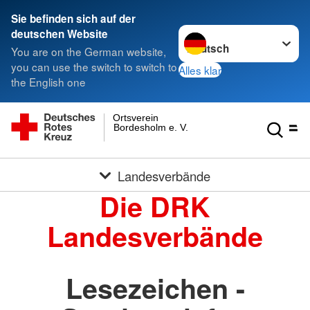
Sie befinden sich auf der
Sprache wechseln zu
deutschen Website
You are on the German website,
you can use the switch to switch to
Alles klar
the English one
Ortsverein
Bordesholm e. V.
Landesverbände
Die DRK
Landesverbände
Lesezeichen -