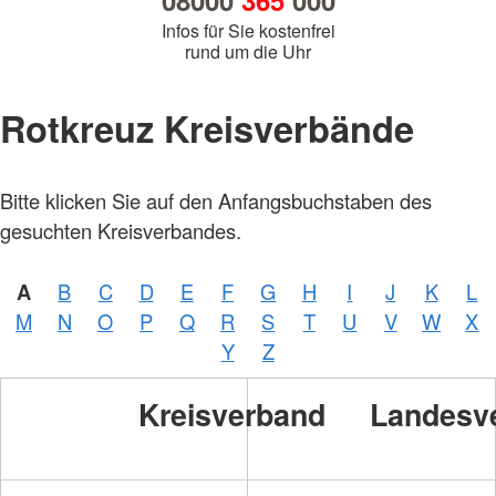
08000
365
000
Infos für Sie kostenfrei
rund um die Uhr
Rotkreuz Kreisverbände
Bitte klicken Sie auf den Anfangsbuchstaben des
gesuchten Kreisverbandes.
A
B
C
D
E
F
G
H
I
J
K
L
M
N
O
P
Q
R
S
T
U
V
W
X
Y
Z
Kreisverband
Landesv