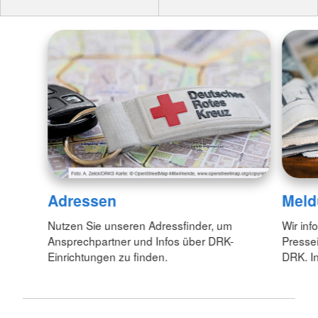
Adressen
Meld
Nutzen Sie unseren Adressfinder, um
Wir inf
Ansprechpartner und Infos über DRK-
Pressei
Einrichtungen zu finden.
DRK. In