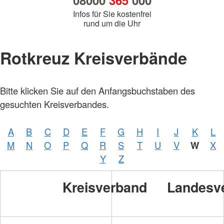
08000
365
000
Infos für Sie kostenfrei
rund um die Uhr
Rotkreuz Kreisverbände
Bitte klicken Sie auf den Anfangsbuchstaben des
gesuchten Kreisverbandes.
A
B
C
D
E
F
G
H
I
J
K
L
M
N
O
P
Q
R
S
T
U
V
W
X
Y
Z
Kreisverband
Landesv