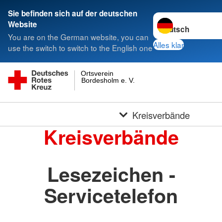
Sie befinden sich auf der deutschen
Sprache wechseln 
Website
You are on the German website, you can
Alles klar
use the switch to switch to the English one
Ortsverein
Bordesholm e. V.
Kreisverbände
Kreisverbände
Lesezeichen -
Servicetelefon