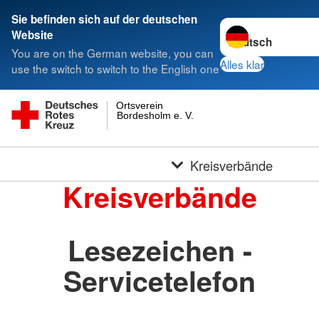
Sie befinden sich auf der deutschen
Sprache wechseln 
Website
You are on the German website, you can
Alles klar
use the switch to switch to the English one
Ortsverein
Bordesholm e. V.
Kreisverbände
Kreisverbände
Lesezeichen -
Servicetelefon