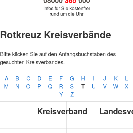
08000
365
000
Infos für Sie kostenfrei
rund um die Uhr
Rotkreuz Kreisverbände
Bitte klicken Sie auf den Anfangsbuchstaben des
gesuchten Kreisverbandes.
A
B
C
D
E
F
G
H
I
J
K
L
M
N
O
P
Q
R
S
T
U
V
W
X
Y
Z
Kreisverband
Landesv