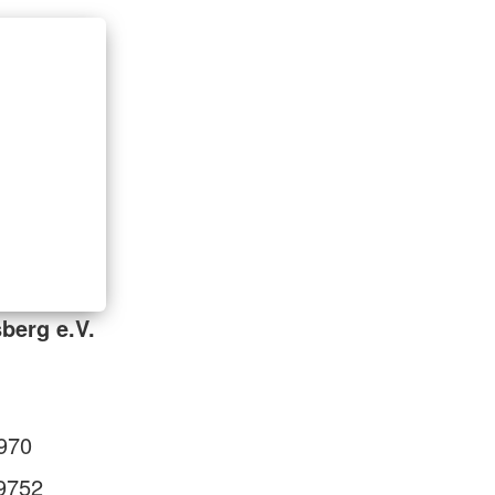
berg e.V.
970
9752