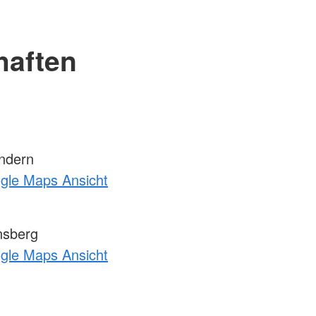
haften
ndern
ogle Maps Ansicht
nsberg
ogle Maps Ansicht