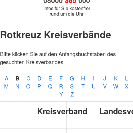
08000
365
000
Infos für Sie kostenfrei
rund um die Uhr
Rotkreuz Kreisverbände
Bitte klicken Sie auf den Anfangsbuchstaben des
gesuchten Kreisverbandes.
A
B
C
D
E
F
G
H
I
J
K
L
M
N
O
P
Q
R
S
T
U
V
W
X
Y
Z
Kreisverband
Landesv