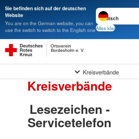
Sie befinden sich auf der deutschen
Sprache wechseln 
Website
You are on the German website, you can
Alles klar
use the switch to switch to the English one
Ortsverein
Bordesholm e. V.
Kreisverbände
Kreisverbände
Lesezeichen -
Servicetelefon