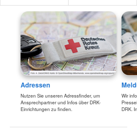
Adressen
Meld
Nutzen Sie unseren Adressfinder, um
Wir inf
Ansprechpartner und Infos über DRK-
Pressei
Einrichtungen zu finden.
DRK. In