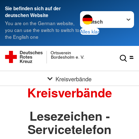
Sie befinden sich auf der
Sprache wechseln zu
deutschen Website
You are on the German website,
you can use the switch to switch to
Alles klar
the English one
Ortsverein
Bordesholm e. V.
Kreisverbände
Kreisverbände
Lesezeichen -
Servicetelefon