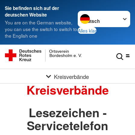
Sie befinden sich auf der
Sprache wechseln zu
deutschen Website
You are on the German website,
you can use the switch to switch to
Alles klar
the English one
Ortsverein
Bordesholm e. V.
Kreisverbände
Kreisverbände
Lesezeichen -
Servicetelefon