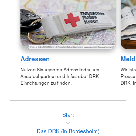
Adressen
Meld
Nutzen Sie unseren Adressfinder, um
Wir inf
Ansprechpartner und Infos über DRK-
Pressei
Einrichtungen zu finden.
DRK. In
Start
Das DRK (in Bordesholm)