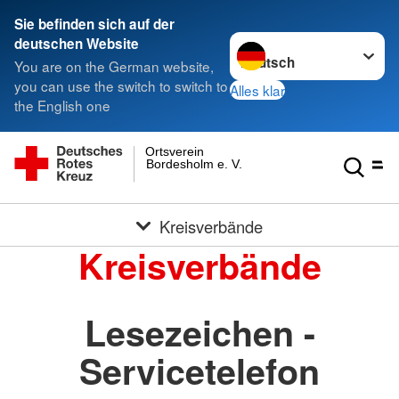
Sie befinden sich auf der
Sprache wechseln zu
deutschen Website
You are on the German website,
you can use the switch to switch to
Alles klar
the English one
Ortsverein
Bordesholm e. V.
Kreisverbände
Kreisverbände
Lesezeichen -
Servicetelefon