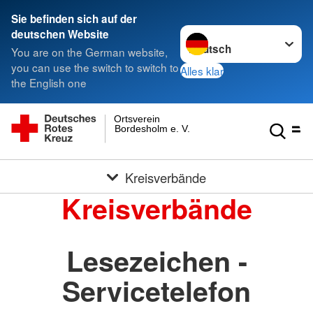
Sie befinden sich auf der
Sprache wechseln zu
deutschen Website
You are on the German website,
you can use the switch to switch to
Alles klar
the English one
Ortsverein
Bordesholm e. V.
Kreisverbände
Kreisverbände
Lesezeichen -
Servicetelefon