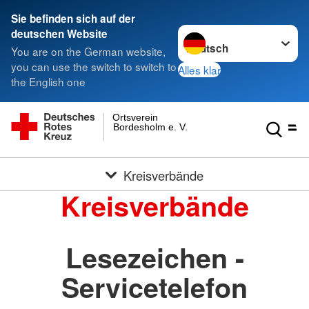
Sie befinden sich auf der
Sprache wechseln zu
deutschen Website
You are on the German website,
you can use the switch to switch to
Alles klar
the English one
Ortsverein
Bordesholm e. V.
Kreisverbände
Kreisverbände
Lesezeichen -
Servicetelefon